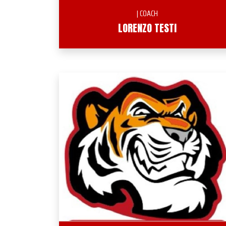
| COACH
LORENZO TESTI