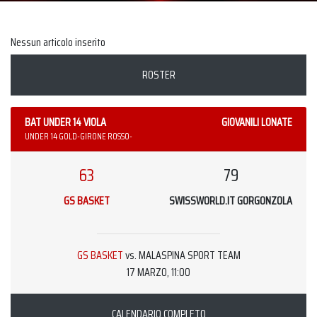
Nessun articolo inserito
ROSTER
BAT UNDER 14 VIOLA
GIOVANILI LONATE
UNDER 14 GOLD-GIRONE ROSSO-
63
79
GS BASKET
SWISSWORLD.IT GORGONZOLA
GS BASKET
vs. MALASPINA SPORT TEAM
17 MARZO, 11:00
CALENDARIO COMPLETO