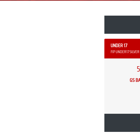
UNDER 17
FIP UNDER17 SILVER
5
GS B